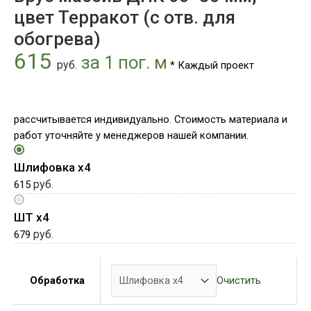
(с
цвет Терракот (с отв. для
отв.
обогрева)
для
615
обогрева)
за 1 пог. м
руб.
* Каждый проект
рассчитывается индивидуально. Стоимость материала и
работ уточняйте у менеджеров нашей компании.
Шлифовка х4
руб.
615
ШТ х4
руб.
679
Очистить
Обработка