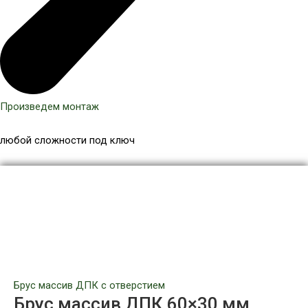
Произведем монтаж
любой сложности под ключ
Количество
товара
Брус
массив
ДПК
60x30
мм,
цвет
Брус массив ДПК с отверстием
Терракот
Брус массив ДПК 60×30 мм,