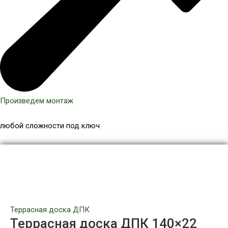
Произведем монтаж
любой сложности под ключ
Количество
товара
-10%
Террасная
доска
ДПК
140x22
Террасная доска ДПК
мм,
Террасная доска ДПК 140×22