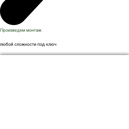
Произведем монтаж
любой сложности под ключ
Количество
товара
Террасная
доска
с
круглыми
отверстиями
140x22
мм,
цвет
Золотой