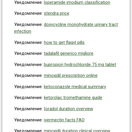
Уведомление:
loperamide imodium classification
Уведомление:
stendra price
Уведомление:
doxycycline monohydrate urinary tract
infection
Уведомление:
how to get flagyl pills
Уведомление:
tadalafil generico migliore
Уведомление:
bupropion hydrochloride 75 mg tablet
Уведомление:
minoxidil prescription online
Уведомление:
ketoconazole medical summary
Уведомление:
ketorolac tromethamine guide
Уведомление:
toradol duration overview
Уведомление:
ivermectin facts FAQ
Уведомление:
minoxidil duration clinical overview