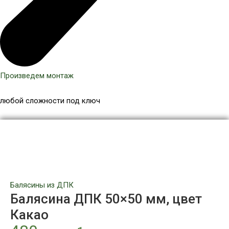
Произведем монтаж
любой сложности под ключ
Количество
товара
Балясина
ДПК
50x50
мм,
Балясины из ДПК
цвет
Балясина ДПК 50×50 мм, цвет
Какао
Какао