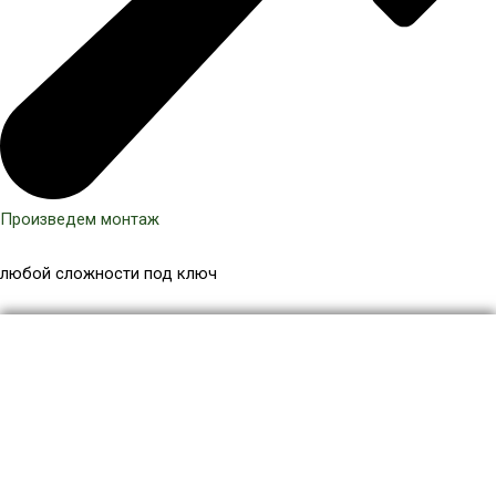
Произведем монтаж
любой сложности под ключ
Количество
товара
Брус
лавочный
ДПК
60x30
мм,