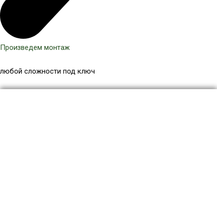
Произведем монтаж
любой сложности под ключ
Количество
товара
Брус
лавочный
МПК
массив
50x30
мм,
Антрацит