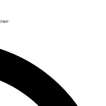
ство!