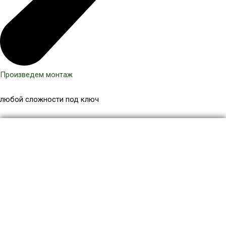
Произведем монтаж
любой сложности под ключ
Количество
товара
Навес
для
дачи
НД-038