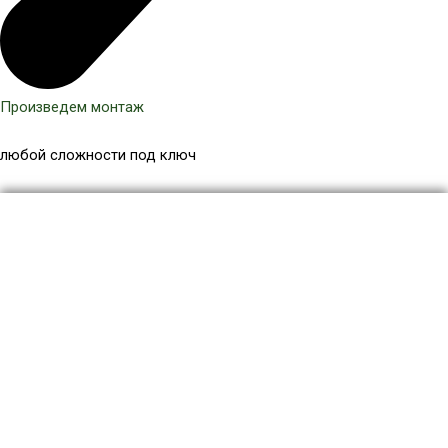
Произведем монтаж
любой сложности под ключ
Количество
товара
Навес
для
дачи
НД-046