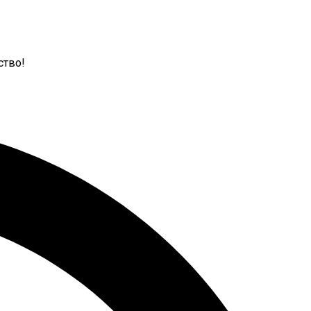
ство!