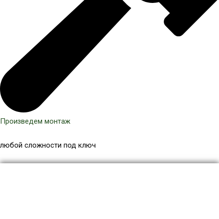
Произведем монтаж
любой сложности под ключ
Количество
товара
Навес
для
дачи