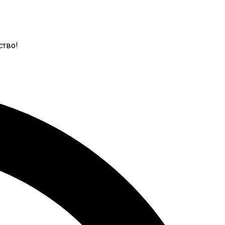
ство!