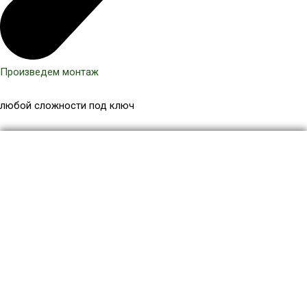
Произведем монтаж
любой сложности под ключ
Количество
товара
Перила
ДПК
84x45
мм,
цвет
Золотой