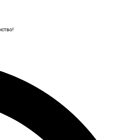
нство!