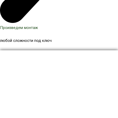
Произведем монтаж
любой сложности под ключ
Количество
товара
Шарнир
ДПК
150
мм