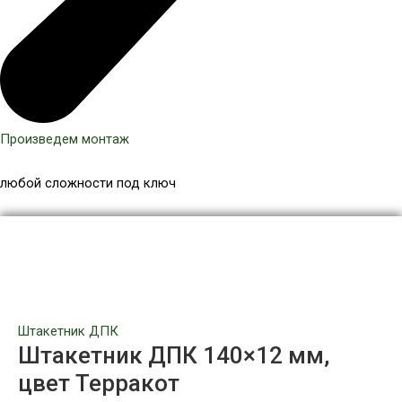
Произведем монтаж
любой сложности под ключ
Количество
товара
Штакетник
ДПК
140x12
мм,
Штакетник ДПК
цвет
Штакетник ДПК 140×12 мм,
Терракот
цвет Терракот