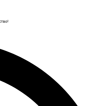
ство!