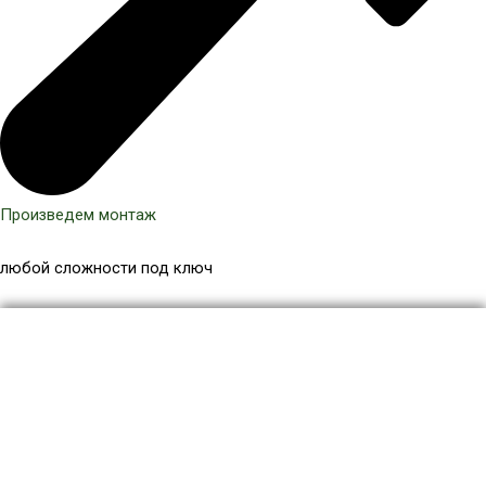
Произведем монтаж
любой сложности под ключ
Количество
товара
Столб
ДПК
гладкий
№2
100x100