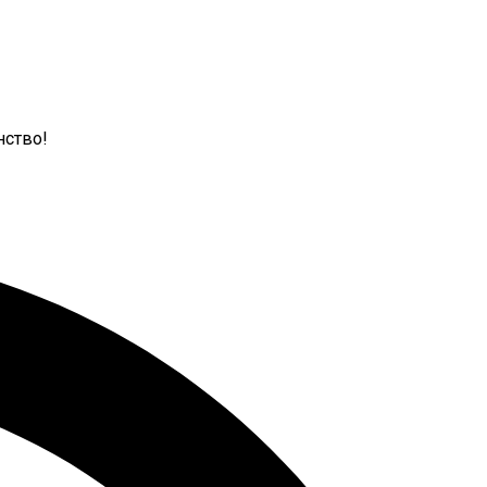
нство!