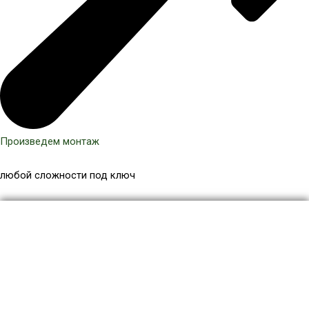
Произведем монтаж
любой сложности под ключ
Количество
товара
Террасная
доска
3D
140x22
мм,