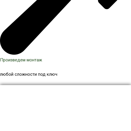
Произведем монтаж
любой сложности под ключ
Количество
товара
Террасная
доска
МПК
140x22
мм,