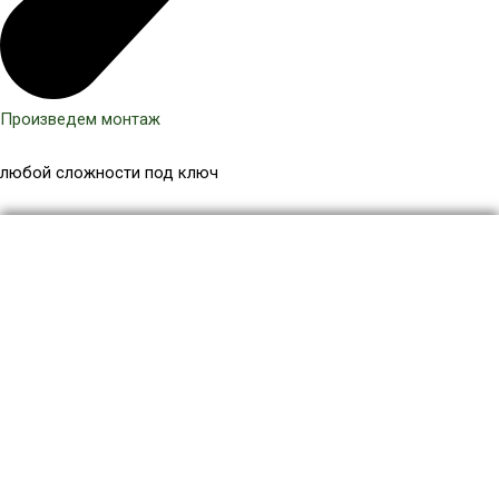
Произведем монтаж
любой сложности под ключ
Количество
товара
Террасная
доска
МПК
150x25
мм,
цвет
Палисандр