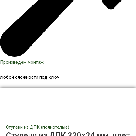
Произведем монтаж
любой сложности под ключ
Количество
товара
Ступени
из
ДПК
320×24
Ступени из ДПК (полнотелые)
мм,
Ступени из ДПК 320×24 мм, цвет